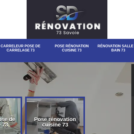
CARRELEUR POSE DE
POSE RÉNOVATION
RÉNOVATION SALLE
CARRELAGE 73
CUISINE 73
BAIN 73
ose de
Pose rénovation
Rénovation sall
e 73
cuisine 73
bain 73