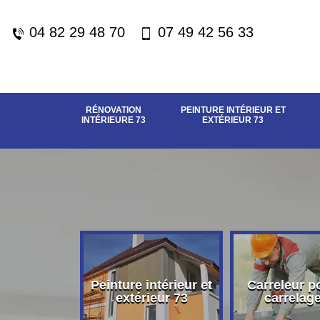
04 82 29 48 70
07 49 42 56 33
RÉNOVATION
PEINTURE INTÉRIEUR ET
INTÉRIEURE 73
EXTÉRIEUR 73
vation
Peinture intérieur et
Carreleur p
eure 73
extérieur 73
carrelag