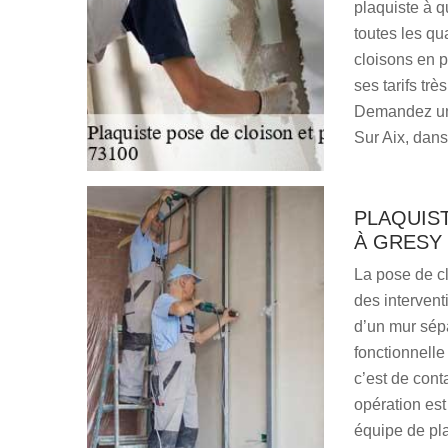
plaquiste à q
toutes les qua
cloisons en p
ses tarifs tr
Demandez un d
Sur Aix, dans
PLAQUIS
À GRESY 
La pose de cl
des interven
d’un mur sépa
fonctionnelle
c’est de cont
opération est 
équipe de pla