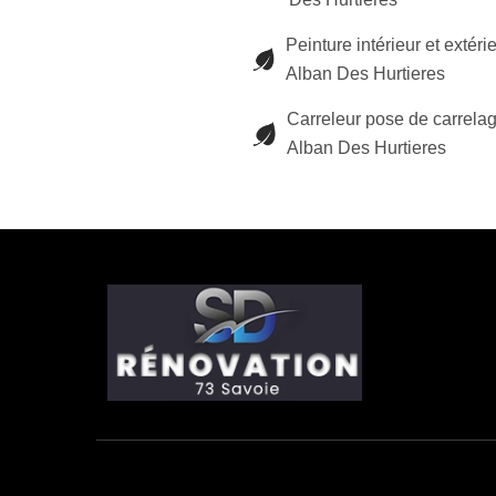
Peinture intérieur et extéri
Alban Des Hurtieres
Carreleur pose de carrelag
Alban Des Hurtieres