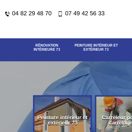
04 82 29 48 70
07 49 42 56 33
RÉNOVATION
PEINTURE INTÉRIEUR ET
INTÉRIEURE 73
EXTÉRIEUR 73
vation
Peinture intérieur et
Carreleur p
eure 73
extérieur 73
carrelag