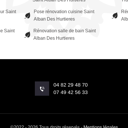
eur Saint
Pose rénovation cuisine Saint
Rén
Alban Des Hurtieres
Alb
e Saint
Rénovation salle de bain Saint
Alban Des Hurtieres
04 82 29 48 70
07 49 42 56 33
©2022 - 2026 Tous droits réservés -
Mentions légales