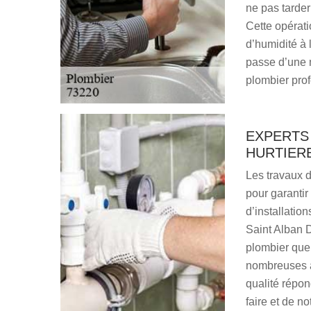
ne pas tarder
Cette opératio
d’humidité à l
passe d’une m
plombier prof
EXPERTS 
HURTIER
Les travaux d
pour garanti
d’installatio
Saint Alban 
plombier que
nombreuses a
qualité répon
faire et de n