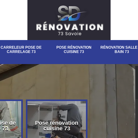
CARRELEUR POSE DE
POSE RÉNOVATION
RÉNOVATION SALLE
CARRELAGE 73
CUISINE 73
BAIN 73
ose de
Pose rénovation
Rénovation sall
e 73
cuisine 73
bain 73