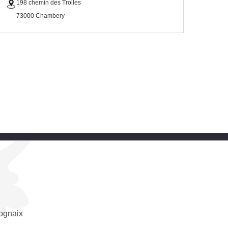
198 chemin des Trolles
73000 Chambery
ognaix