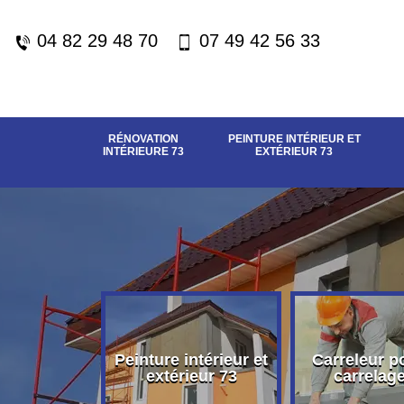
04 82 29 48 70
07 49 42 56 33
RÉNOVATION
PEINTURE INTÉRIEUR ET
INTÉRIEURE 73
EXTÉRIEUR 73
vation
Peinture intérieur et
Carreleur p
eure 73
extérieur 73
carrelag