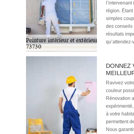
l’intervenant 
région. Étant
simples coup
des conseils
résultats imp
qu’attendez-
DONNEZ V
MEILLEU
Ravivez votre
couleur poss
Rénovation a 
expérimenté,
à votre habit
permettent de
Nous garantis