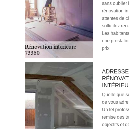
sans oublier l
rénovation in
attentes de c
sollicitez re
Les habitants
une prestatio
prix.
ADRESSEZ
RÉNOVAT
INTÉRIEU
Quelle que so
de vous adres
Un tel profes
remise des tr
objectifs et 