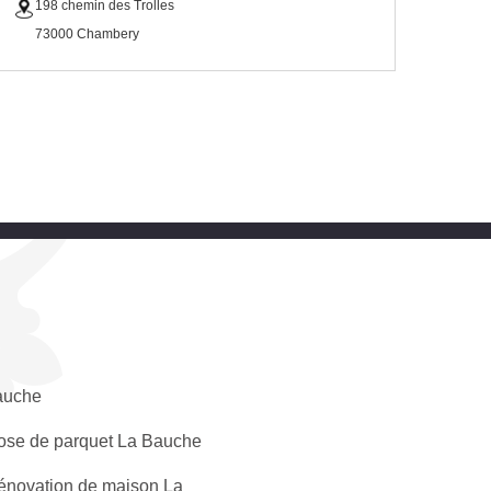
198 chemin des Trolles
73000 Chambery
auche
ose de parquet La Bauche
énovation de maison La