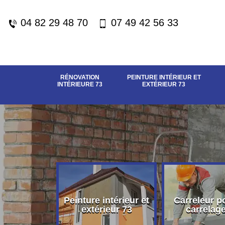
04 82 29 48 70
07 49 42 56 33
RÉNOVATION
PEINTURE INTÉRIEUR ET
INTÉRIEURE 73
EXTÉRIEUR 73
vation
Peinture intérieur et
Carreleur p
eure 73
extérieur 73
carrelag