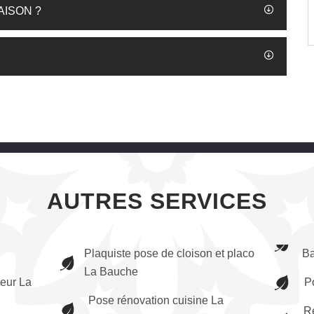
AISON ?
AUTRES SERVICES
Plaquiste pose de cloison et placo
B
La Bauche
ieur La
P
Pose rénovation cuisine La
R