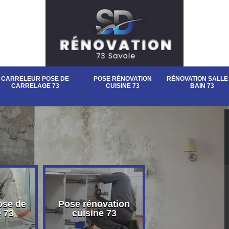
CARRELEUR POSE DE
POSE RÉNOVATION
RÉNOVATION SALLE
CARRELAGE 73
CUISINE 73
BAIN 73
ose de
Pose rénovation
Rénovation sall
e 73
cuisine 73
bain 73