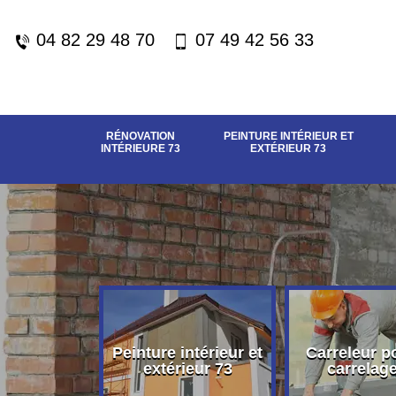
04 82 29 48 70
07 49 42 56 33
RÉNOVATION
PEINTURE INTÉRIEUR ET
INTÉRIEURE 73
EXTÉRIEUR 73
vation
Peinture intérieur et
Carreleur p
eure 73
extérieur 73
carrelag