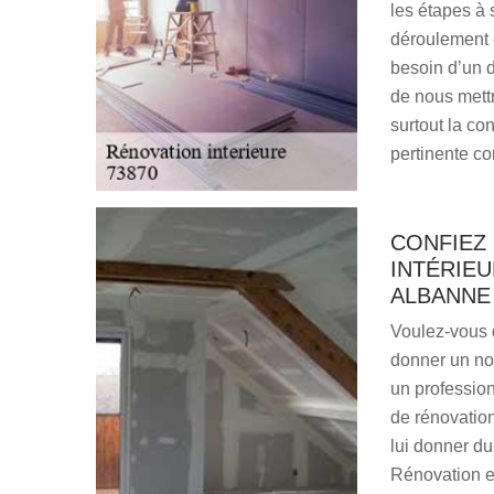
les étapes à 
déroulement e
besoin d’un d
de nous mett
surtout la c
pertinente con
CONFIEZ
INTÉRIE
ALBANNE
Voulez-vous d
donner un nou
un profession
de rénovation 
lui donner du
Rénovation es