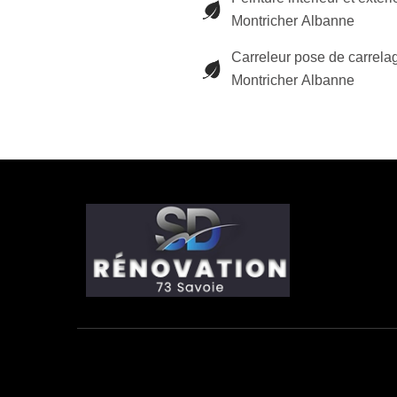
Montricher Albanne
Carreleur pose de carrela
Montricher Albanne