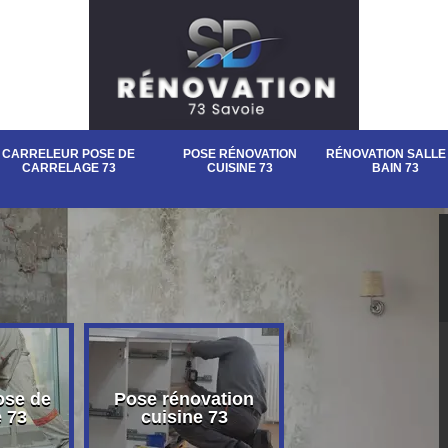
CARRELEUR POSE DE
POSE RÉNOVATION
RÉNOVATION SALLE
CARRELAGE 73
CUISINE 73
BAIN 73
ose de
Pose rénovation
Rénovation sall
e 73
cuisine 73
bain 73