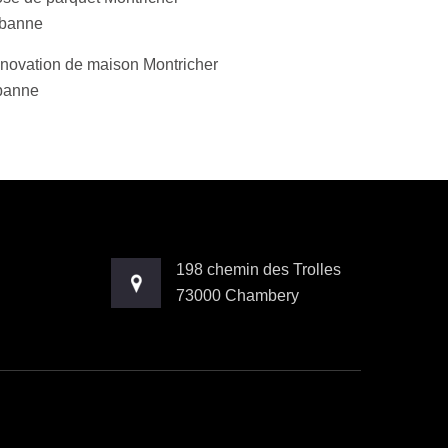
banne
novation de maison Montricher
banne
198 chemin des Trolles
73000 Chambery