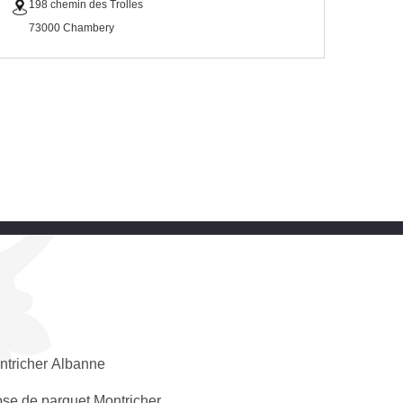
198 chemin des Trolles
73000 Chambery
ntricher Albanne
se de parquet Montricher