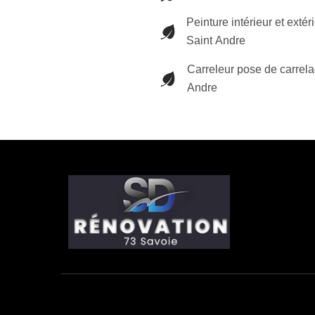
Peinture intérieur et extér
Saint Andre
Carreleur pose de carrela
Andre