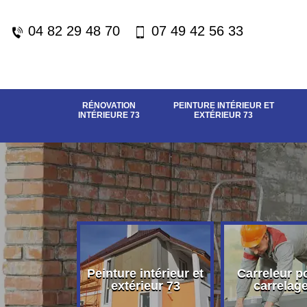
04 82 29 48 70
07 49 42 56 33
RÉNOVATION
PEINTURE INTÉRIEUR ET
INTÉRIEURE 73
EXTÉRIEUR 73
vation
Peinture intérieur et
Carreleur p
eure 73
extérieur 73
carrelag