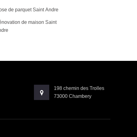
ose de parquet Saint Andre
novation de maison Saint
ndre
198 chemin des Trolles
73000 Chambery