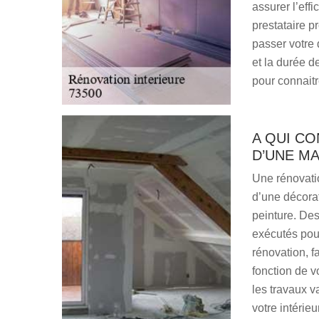
assurer l’effi
prestataire p
passer votre 
et la durée d
pour connaitr
A QUI CO
D’UNE MA
Une rénovatio
d’une décora
peinture. Des
exécutés pou
rénovation, f
fonction de v
les travaux 
votre intérie