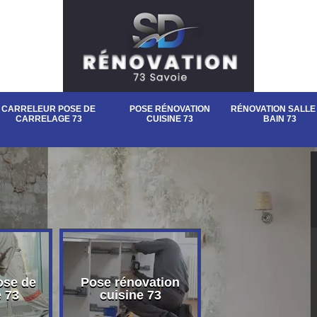
CARRELEUR POSE DE
POSE RÉNOVATION
RÉNOVATION SALLE
CARRELAGE 73
CUISINE 73
BAIN 73
ose de
Pose rénovation
Rénovation sall
e 73
cuisine 73
bain 73