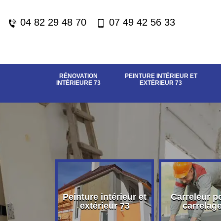
04 82 29 48 70
07 49 42 56 33
RÉNOVATION
PEINTURE INTÉRIEUR ET
INTÉRIEURE 73
EXTÉRIEUR 73
vation
Peinture intérieur et
Carreleur p
eure 73
extérieur 73
carrelag