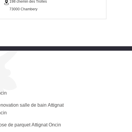
198 chemin des Trolles
73000 Chambery
cin
novation salle de bain Attignat
cin
ose de parquet Attignat Oncin