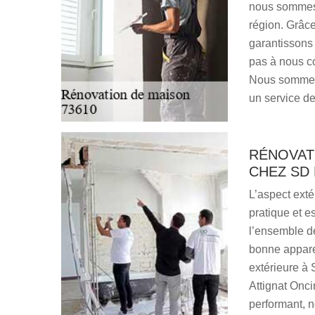
nous sommes 
région. Grâce
garantissons 
pas à nous co
Nous sommes l
un service de
RÉNOVAT
CHEZ SD
L’aspect exté
pratique et e
l’ensemble de
bonne appare
extérieure à 
Attignat Onci
performant, 