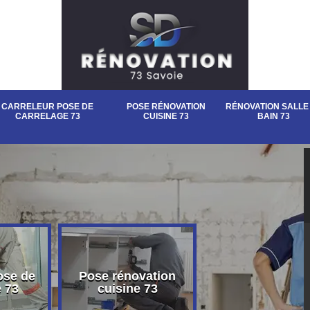
CARRELEUR POSE DE
POSE RÉNOVATION
RÉNOVATION SALLE
CARRELAGE 73
CUISINE 73
BAIN 73
ose de
Pose rénovation
Rénovation sall
e 73
cuisine 73
bain 73