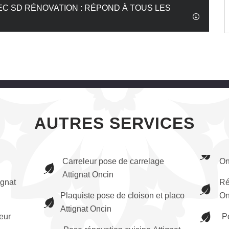
EC SD RÉNOVATION : RÉPOND À TOUS LES
AUTRES SERVICES
Carreleur pose de carrelage
On
Attignat Oncin
ignat
Ré
Plaquiste pose de cloison et placo
On
Attignat Oncin
ieur
P