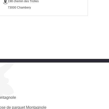
198 chemin des Trolles
73000 Chambery
ntagnole
ose de parquet Montagnole