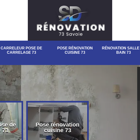
CARRELEUR POSE DE
POSE RÉNOVATION
RÉNOVATION SALLE
CARRELAGE 73
CUISINE 73
BAIN 73
ose de
Pose rénovation
Rénovation sall
e 73
cuisine 73
bain 73