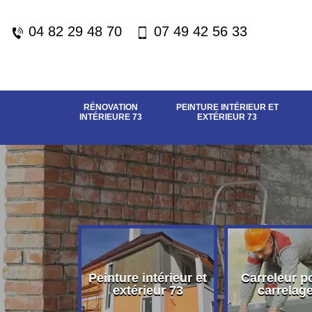
04 82 29 48 70
07 49 42 56 33
RÉNOVATION
PEINTURE INTÉRIEUR ET
INTÉRIEURE 73
EXTÉRIEUR 73
vation
Peinture intérieur et
Carreleur p
eure 73
extérieur 73
carrelag