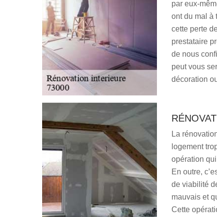
par eux-même
ont du mal à 
cette perte d
prestataire pr
de nous confi
peut vous ser
décoration o
RÉNOVAT
La rénovation
logement tro
opération qui
En outre, c’e
de viabilité 
mauvais et qu
Cette opérati